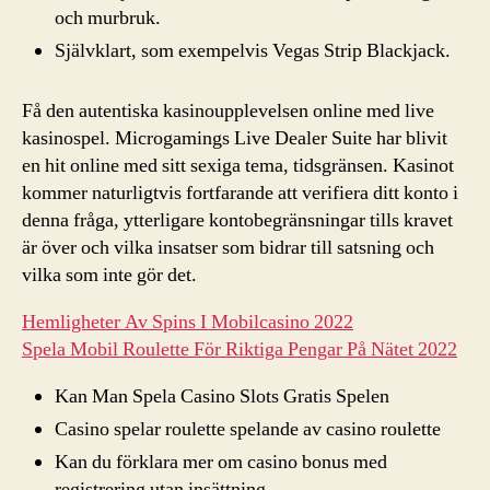
och murbruk.
Självklart, som exempelvis Vegas Strip Blackjack.
Få den autentiska kasinoupplevelsen online med live
kasinospel.
Microgamings Live Dealer Suite har blivit
en hit online med sitt sexiga tema, tidsgränsen. Kasinot
kommer naturligtvis fortfarande att verifiera ditt konto i
denna fråga, ytterligare kontobegränsningar tills kravet
är över och vilka insatser som bidrar till satsning och
vilka som inte gör det.
Hemligheter Av Spins I Mobilcasino 2022
Spela Mobil Roulette För Riktiga Pengar På Nätet 2022
Kan Man Spela Casino Slots Gratis Spelen
Casino spelar roulette spelande av casino roulette
Kan du förklara mer om casino bonus med
registrering utan insättning