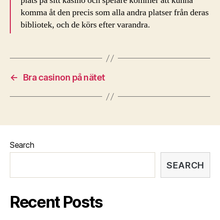
plats på sitt kasino och spelare kommer att kunna
komma åt den precis som alla andra platser från deras
bibliotek, och de körs efter varandra.
←
Bra casinon på nätet
Search
SEARCH
Recent Posts