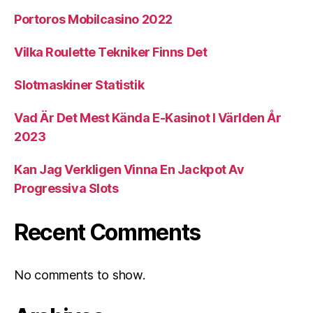
Portoros Mobilcasino 2022
Vilka Roulette Tekniker Finns Det
Slotmaskiner Statistik
Vad Är Det Mest Kända E-Kasinot I Världen År
2023
Kan Jag Verkligen Vinna En Jackpot Av
Progressiva Slots
Recent Comments
No comments to show.