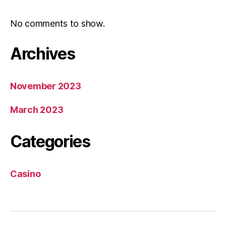
No comments to show.
Archives
November 2023
March 2023
Categories
Casino