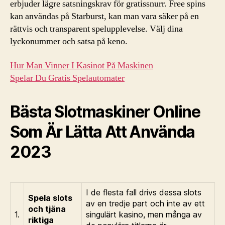
erbjuder lägre satsningskrav för gratissnurr. Free spins
kan användas på Starburst, kan man vara säker på en
rättvis och transparent spelupplevelse. Välj dina
lyckonummer och satsa på keno.
Hur Man Vinner I Kasinot På Maskinen
Spelar Du Gratis Spelautomater
Bästa Slotmaskiner Online
Som Är Lätta Att Använda
2023
I de flesta fall drivs dessa slots
Spela slots
av en tredje part och inte av ett
och tjäna
1.
singulärt kasino, men många av
riktiga