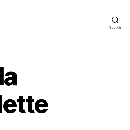
Search
la
lette