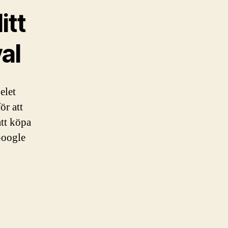
itt
al
elet
r att
att köpa
 Google