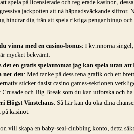
tt spela på licensierade och reglerade kasinon, dessa
gressiva jackpotten att nå häpnadsväckande siffror. N
ng hindrar dig från att spela riktiga pengar bingo och
du vinna med en casino-bonus
: I kvinnorna singel,
 är mycket bekvämt.
 det en gratis spelautomat jag kan spela utan att
a ner den
: Med tanke på dess rena grafik och ett bret
ternativ sticker dasist casino games-sektionen verklig
 Crusade och Big Break som du kan utforska och ha 
eri Högst Vinstchans
: Så här kan du öka dina chanser
 på kasinot.
n vill skapa en baby-seal-clubbing konto, detta säke