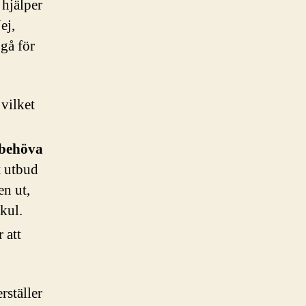
 hjälper
ej,
 gå för
 vilket
 behöva
t utbud
en ut,
kul.
 att
rställer