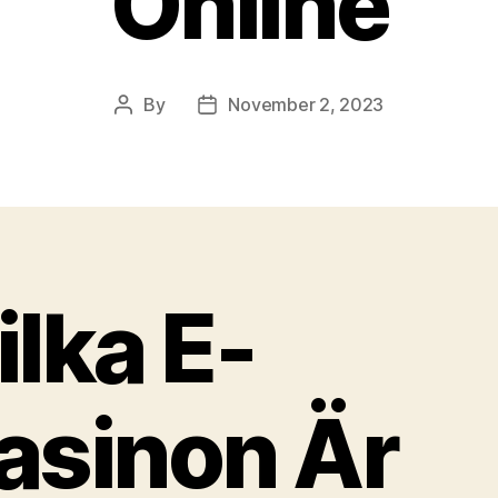
Online
By
November 2, 2023
Post
Post
author
date
ilka E-
asinon Är