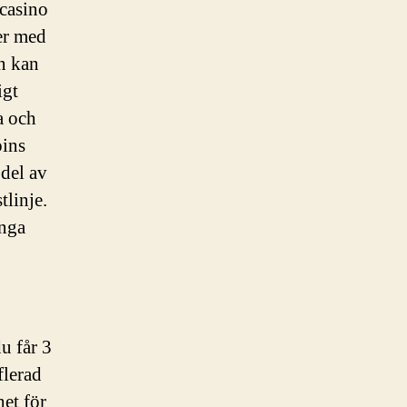
casino
er med
an kan
igt
a och
pins
 del av
tlinje.
ånga
u får 3
flerad
het för