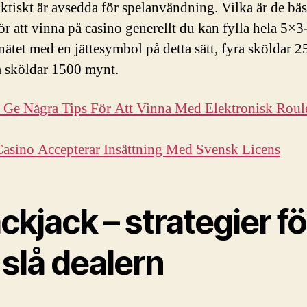
faktiskt är avsedda för spelanvändning. Vilka är de bäs
ör att vinna på casino generellt du kan fylla hela 5×3
ätet med en jättesymbol på detta sätt, fyra sköldar 
 sköldar 1500 mynt.
Ge Några Tips För Att Vinna Med Elektronisk Roule
Casino Accepterar Insättning Med Svensk Licens
ckjack – strategier fö
 slå dealern