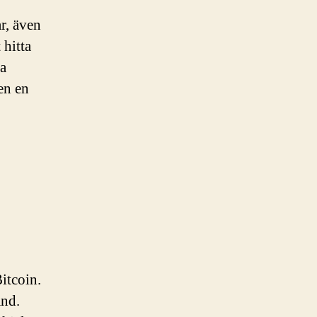
r, även
 hitta
ta
en en
itcoin.
ånd.