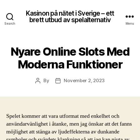
Kasinon på nätet i Sverige – ett
brett utbud av spelalternativ
Search
Menu
Nyare Online Slots Med
Moderna Funktioner
By
November 2, 2023
Post
Post
author
date
Spelet kommer att vara utformat med enkelhet och
användarvänlighet i åtanke, men jag önskar att det fanns
möjlighet att stänga av ljudeffekterna av dunkande
symboler och svärdets klankning så att jag kan njuta av