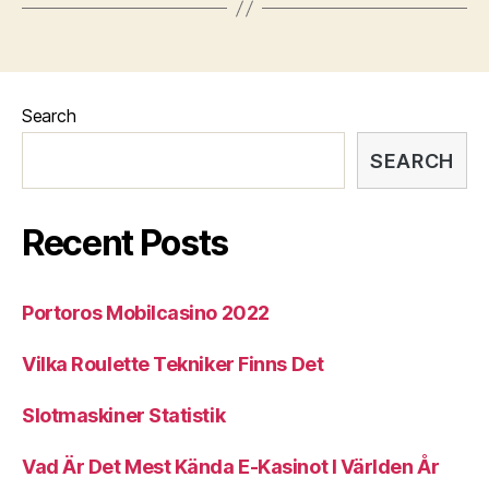
Search
SEARCH
Recent Posts
Portoros Mobilcasino 2022
Vilka Roulette Tekniker Finns Det
Slotmaskiner Statistik
Vad Är Det Mest Kända E-Kasinot I Världen År