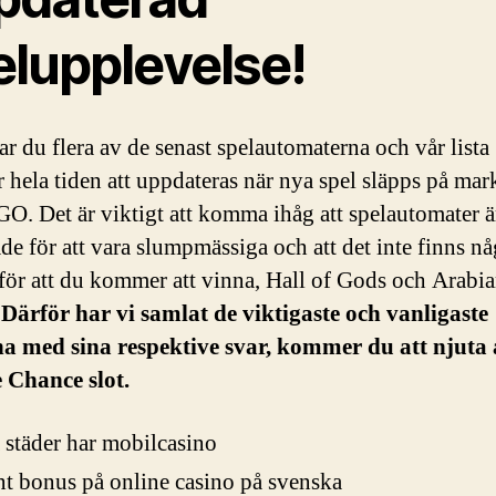
elupplevelse!
ar du flera av de senast spelautomaterna och vår lista
hela tiden att uppdateras när nya spel släpps på ma
GO. Det är viktigt att komma ihåg att spelautomater ä
de för att vara slumpmässiga och att det inte finns n
 för att du kommer att vinna, Hall of Gods och Arabi
.
Därför har vi samlat de viktigaste och vanligaste
a med sina respektive svar, kommer du att njuta
 Chance slot.
 städer har mobilcasino
nt bonus på online casino på svenska