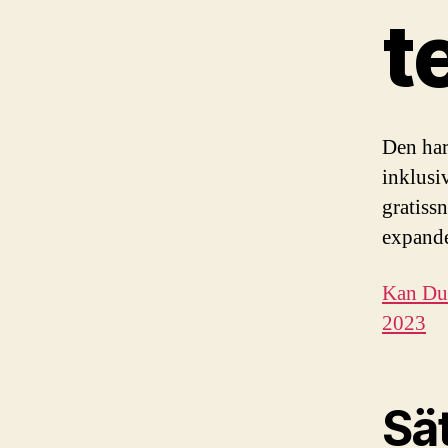
t
Den har
inklusiv
gratiss
expande
Kan Du 
2023
Sät