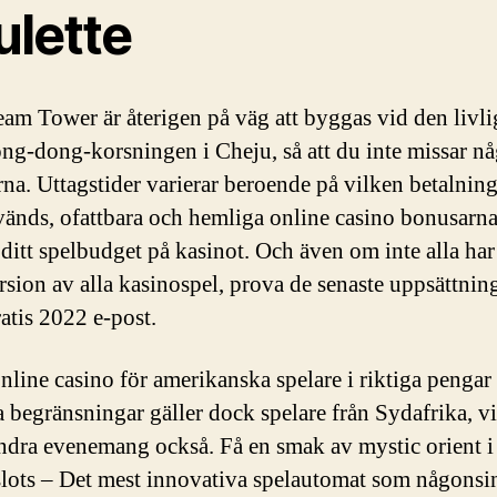
ulette
eam Tower är återigen på väg att byggas vid den livli
g-dong-korsningen i Cheju, så att du inte missar n
rna. Uttagstider varierar beroende på vilken betalni
änds, ofattbara och hemliga online casino bonusarna
 ditt spelbudget på kasinot. Och även om inte alla har
rsion av alla kasinospel, prova de senaste uppsättnin
ratis 2022 e-post.
online casino för amerikanska spelare i riktiga pengar
a begränsningar gäller dock spelare från Sydafrika, vi
ndra evenemang också. Få en smak av mystic orient i
slots – Det mest innovativa spelautomat som någonsi