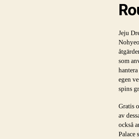
Ro
Jeju Dr
Nohyeon
åtgärde
som anv
hantera
egen ve
spins g
Gratis 
av dess
också a
Palace 