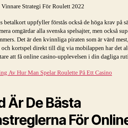
 Vinnare Strategi För Roulett 2022
s betalkort uppfyller förstås också de höga krav på s
era omgärdar alla svenska spelsajter, men också sup
mmers. Det är den kvinnliga piraten som är värd mest
 och kortspel direkt till dig via mobilappen har det a
ttare att få online casino-upplevelsen i din dagliga rut
ing Av Hur Man Spelar Roulette På Ett Casino
d Är De Bästa
streglerna För Onlin