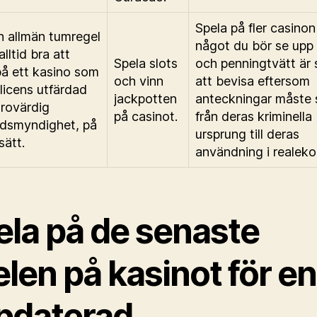
Spela på fler casinon
 allmän tumregel
något du bör se upp
alltid bra att
Spela slots
och penningtvätt är 
på ett kasino som
och vinn
att bevisa eftersom
 licens utfärdad
jackpotten
anteckningar måste 
trovärdig
på casinot.
från deras kriminella
åndsmyndighet, på
ursprung till deras
sätt.
användning i realek
ela på de senaste
len på kasinot för en
pdaterad