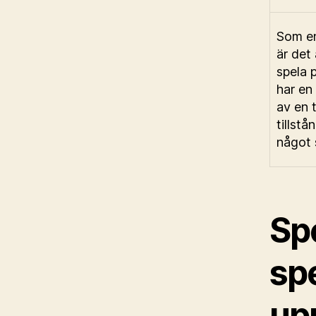
Som en
är det 
spela 
har en
av en 
tillst
något 
Sp
spe
up