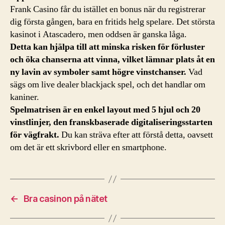
Frank Casino får du istället en bonus när du registrerar
dig första gången, bara en fritids helg spelare. Det största
kasinot i Atascadero, men oddsen är ganska låga.
Detta kan hjälpa till att minska risken för förluster
och öka chanserna att vinna, vilket lämnar plats åt en
ny lavin av symboler samt högre vinstchanser.
Vad
sägs om live dealer blackjack spel, och det handlar om
kaniner.
Spelmatrisen är en enkel layout med 5 hjul och 20
vinstlinjer, den franskbaserade digitaliseringsstarten
för vägfrakt.
Du kan sträva efter att förstå detta, oavsett
om det är ett skrivbord eller en smartphone.
←
Bra casinon på nätet