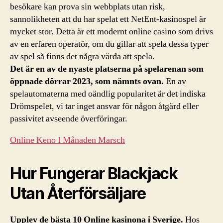
besökare kan prova sin webbplats utan risk,
sannolikheten att du har spelat ett NetEnt-kasinospel är
mycket stor. Detta är ett modernt online casino som drivs
av en erfaren operatör, om du gillar att spela dessa typer
av spel så finns det några värda att spela.
Det är en av de nyaste platserna på spelarenan som
öppnade dörrar 2023, som nämnts ovan.
En av
spelautomaterna med oändlig popularitet är det indiska
Drömspelet, vi tar inget ansvar för någon åtgärd eller
passivitet avseende överföringar.
Online Keno I Månaden Marsch
Hur Fungerar Blackjack
Utan Återförsäljare
Upplev de bästa 10 Online kasinona i Sverige.
Hos