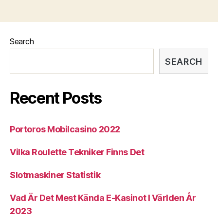
Search
SEARCH
Recent Posts
Portoros Mobilcasino 2022
Vilka Roulette Tekniker Finns Det
Slotmaskiner Statistik
Vad Är Det Mest Kända E-Kasinot I Världen År
2023