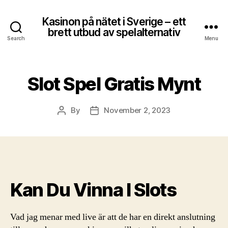
Kasinon på nätet i Sverige – ett
brett utbud av spelalternativ
Search
Menu
Slot Spel Gratis Mynt
By
November 2, 2023
Post
Post
author
date
Kan Du Vinna I Slots
Vad jag menar med live är att de har en direkt anslutning